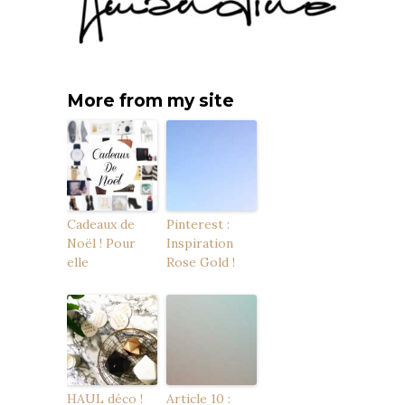
More from my site
Cadeaux de
Pinterest :
Noël ! Pour
Inspiration
elle
Rose Gold !
HAUL déco !
Article 10 :