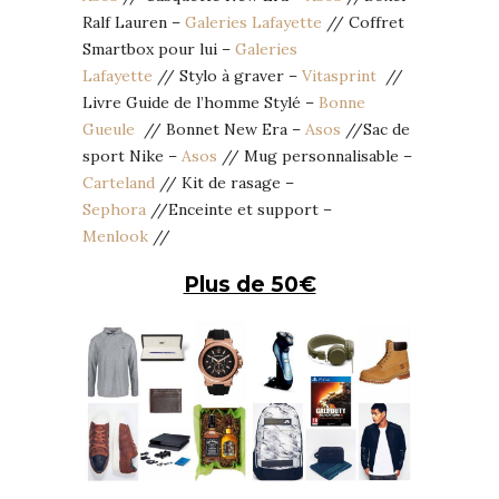
Ralf Lauren –
Galeries Lafayette
// Coffret
Smartbox pour lui –
Galeries
Lafayette
// Stylo à graver –
Vitasprint
//
Livre Guide de l’homme Stylé –
Bonne
Gueule
// Bonnet New Era –
Asos
//Sac de
sport Nike –
Asos
// Mug personnalisable –
Carteland
// Kit de rasage –
Sephora
//Enceinte et support –
Menlook
//
Plus de 50€