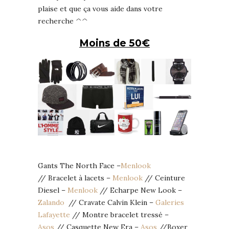
plaise et que ça vous aide dans votre
recherche ^^
Moins de 50€
Gants The North Face –
Menlook
// Bracelet à lacets –
Menlook
// Ceinture
Diesel –
Menlook
// Echarpe New Look –
Zalando
// Cravate Calvin Klein –
Galeries
Lafayette
// Montre bracelet tressé –
Asos
// Casquette New Era –
Asos
//Boxer