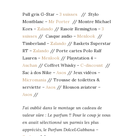
Pull gris G-Star –
3 suisses
// Stylo
Montblanc –
Mr Porter
// Montre Michael
Kors –
Zalando
// Rasoir Remington –
3
suisses
// Casque audio –
Menlook
//
Timberland –
Zalando
// Baskets Superstar
RT –
Zalando
// Porte cartes Polo Ralf
Lauren –
Menlook
// Playstation 4 –
Auchan
// Coffret Whisky –
C-discount
//
Sac à dos Nike –
Asos
// Jeux vidéos –
Micromania
// Trousse de toilettes &
serviette –
Asos
// Blouson aviateur –
Asos
//
J’ai oublié dans le montage un cadeau de
valeur sûre : Le parfum !! Pour le coup je vous
en avait sélectionné un parmis les plus
appréciés, le Parfum Dolce&Gabbana –