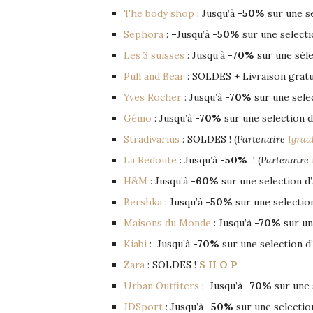
The body shop
: Jusqu’à
-50%
sur une se
Sephora
:
–
Jusqu’à
-50%
sur une selecti
Les 3 suisses
: Jusqu’à
-70%
sur une séle
Pull and Bear
: SOLDES + Livraison gratui
Yves Rocher
: Jusqu’à
-70%
sur une select
Gémo
: Jusqu’à
-70%
sur une selection d
Stradivarius
: SOLDES ! (
Partenaire
Igraa
La Redoute
: Jusqu’à
-50%
! (
Partenaire
H&M
: Jusqu’à
-60%
sur une selection d’
Bershka
: Jusqu’à
-50%
sur une selection
Maisons du Monde
: Jusqu’à
-70%
sur une
Kiabi
: Jusqu’à
-70%
sur une selection d’
Zara
: SOLDES !
S H O P
Urban Outfiters
: Jusqu’à
-70%
sur une s
JDSport
: Jusqu’à
-50%
sur une selection