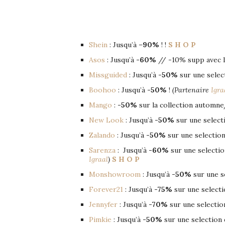
Shein
: Jusqu’à –
90%
!
!
S H O P
Asos
: Jusqu’à
-60%
// -10% supp avec 
Missguided
: Jusqu’à
-50%
sur une select
Boohoo
: Jusqu’à
-50%
!
(Partenaire
Igra
Mango
:
-50%
sur la collection automne
New Look
: Jusqu’à
-50%
sur une selecti
Zalando
: Jusqu’à
-50%
sur une selection
Sarenza
: Jusqu’à
-60%
sur une selection
Igraal
)
S H O P
Monshowroom
: Jusqu’à
-50%
sur une se
Forever21
: Jusqu’à
-75%
sur une selectio
Jennyfer
: Jusqu’à
-70%
sur une selection
Pimkie
: Jusqu’à
-50%
sur une selection d