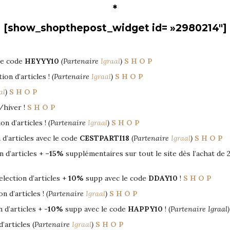
*
[show_shopthepost_widget id= »2980214″]
le code
HEYYY10
(Partenaire
Igraal
)
S H O P
ion d’articles !
(Partenaire
Igraal
)
S H O P
al
)
S H O P
/hiver !
S H O P
on d’articles !
(Partenaire
Igraal
)
S H O P
 d’articles avec le code
CESTPARTI18
(
Partenaire
Igraal
)
S H O P
 d’articles + –
15%
supplémentaires sur tout le site dès l’achat de 
lection d’articles +
10%
supp avec le code
DDAY10
!
S H O P
n d’articles !
(Partenaire
Igraal
)
S H O P
 d’articles +
-10%
supp avec le code
HAPPY10
! (
Partenaire Igraal
’articles (
Partenaire
Igraal
)
S H O P