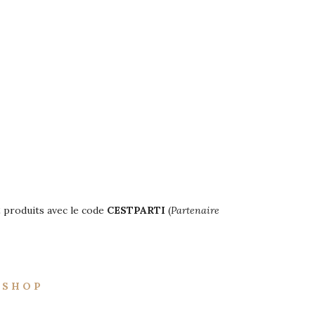
2 produits avec le code
CESTPARTI
(
Partenaire
)
S H O P