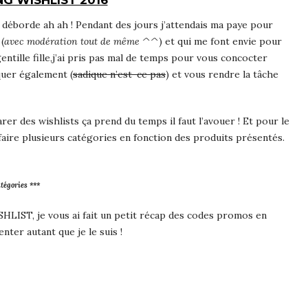
NG WISHLIST 2016
a déborde ah ah ! Pendant des jours j’attendais ma paye pour
(
avec modération tout de même ^^
) et qui me font envie pour
entille fille,j’ai pris pas mal de temps pour vous concocter
quer également (
sadique n’est-ce pas
) et vous rendre la tâche
rer des wishlists ça prend du temps il faut l’avouer ! Et pour le
 faire plusieurs catégories en fonction des produits présentés.
atégories ***
LIST, je vous ai fait un petit récap des codes promos en
nter autant que je le suis !