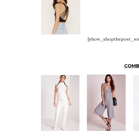
[show_shopthepost_widg
COMB