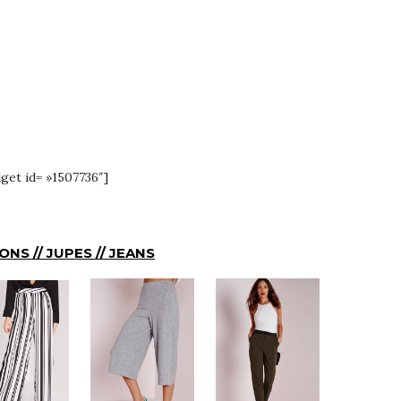
t id= »1507736″]
NS // JUPES // JEANS