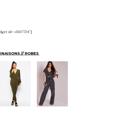
et id= »1507724″]
INAISONS // ROBES