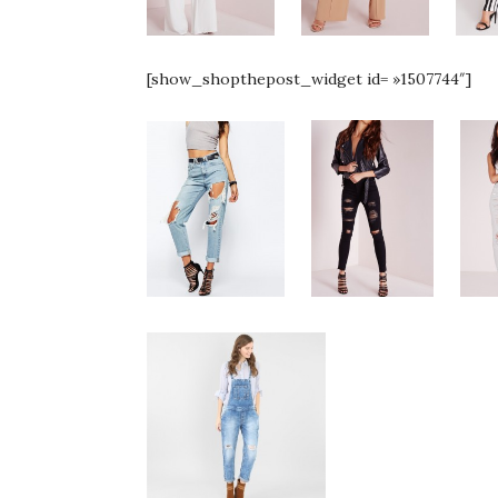
[show_shopthepost_widget id= »1507744″]