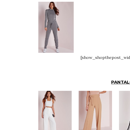
[show_shopthepost_widge
PANTALO