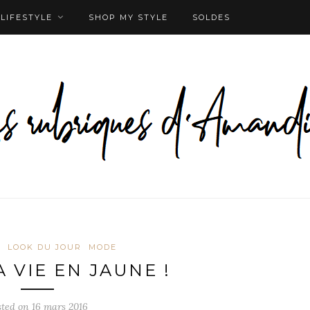
LIFESTYLE
SHOP MY STYLE
SOLDES
L
LOOK DU JOUR
MODE
A VIE EN JAUNE !
sted on
16 mars 2016