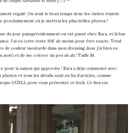
ne de couple Adrianne et Rémi (
ici
)
**
iment régalé. On avait le beau temps donc les visites étaient
cle prochainement où je mettrai les plus belles photos !
nue du jour puisqu’évidemment on est passé chez Zara, et là bas
nce. J’ai eu cette veste 10€ de moins pour être exacte. Total
ore de couleur moutarde dans mon dressing donc j’ai bien eu
c,noir) et de me colorer un peu ah ah ! Taille M.
ce pour la saison qui approche ! Zara a déjà commencé avec
s photos et tous les détails sont en fin d’articles, comme
du Parque GÜELL pour vous présenter ce look. Ce lieu est