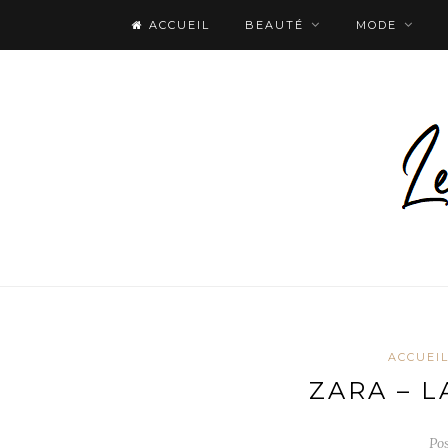
ACCUEIL
BEAUTÉ
MODE
ACCUEI
ZARA – L
Po