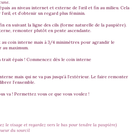
acune.
épais au niveau internet et externe de l’œil et fin au milieu. Cela
 l’œil, et d’obtenir un regard plus féminin.
fin en suivant la ligne des cils (forme naturelle de la paupière).
externe, remonter plutôt en pente ascendante.
 au coin interne mais à 3/4 minimètres pour agrandir le
rer au maximum.
 trait épais ! Commencez dès le coin interne
nterne mais qui ne va pas jusqu’à l’extérieur. Le faire remonter
librer l’ensemble.
ous va ! Permettez vous ce que vous voulez !
vez le visage et regardez vers le bas pour tendre la paupière)
gueur du sourcil