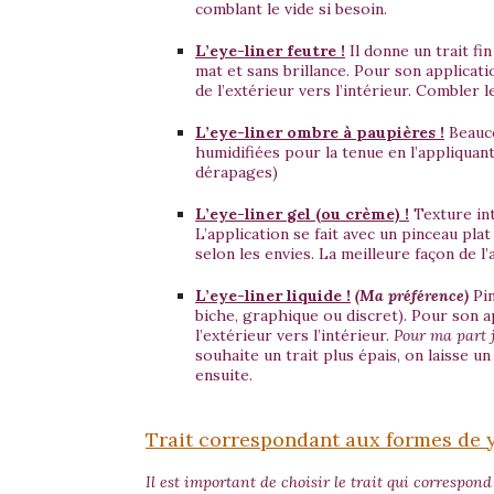
comblant le vide si besoin.
L’eye-liner
feutre !
Il donne un trait fi
mat et sans brillance. Pour son applicatio
de l’extérieur vers l’intérieur. Combler 
L’eye-liner
ombre à paupières !
Beauco
humidifiées pour la tenue en l’appliquant
dérapages)
L’eye-liner
gel (ou crème) !
Texture in
L’application se fait avec un pinceau pla
selon les envies. La meilleure façon de l’
L’eye-liner liquide !
(Ma préférence)
Pin
biche, graphique ou discret). Pour son app
l’extérieur vers l’intérieur.
Pour ma part je
souhaite un trait plus épais, on laisse un
ensuite.
Trait correspondant aux formes de y
Il est important de choisir le trait qui correspon