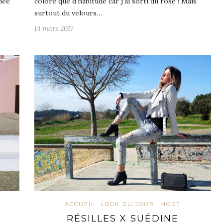
née
coloré que d’habitude car j’ai sorti du rose ! Mais
surtout du velours…
14 mars 2017
ACCUEIL
LOOK DU JOUR
MODE
RÉSILLES X SUÉDINE