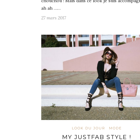
chouchou ! Mais dans ce look je suis accompag
ah ah ……
27 mars 2017
LOOK DU JOUR
MODE
MY JUSTFAB STYLE !