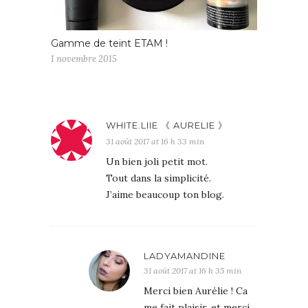
Gamme de teint ETAM !
1 novembre 2015
WHITE.LIIE 《 AURELIE 》
31 août 2017 at 16 h 33 min
Un bien joli petit mot.
Tout dans la simplicité.
J’aime beaucoup ton blog.
LADYAMANDINE
31 août 2017 at 16 h 35 min
Merci bien Aurélie ! Ca
me fait plaisir, et merci