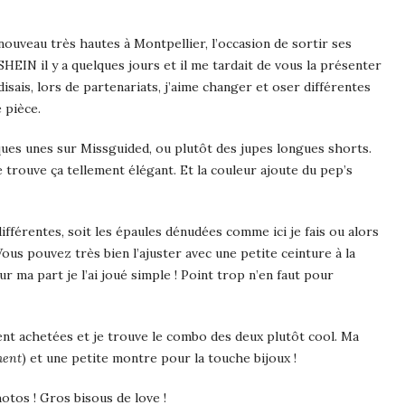
uveau très hautes à Montpellier, l’occasion de sortir ses
SHEIN il y a quelques jours et il me tardait de vous la présenter
disais, lors de partenariats, j’aime changer et oser différentes
e pièce.
lques unes sur Missguided, ou plutôt des jupes longues shorts.
! Je trouve ça tellement élégant. Et la couleur ajoute du pep’s
fférentes, soit les épaules dénudées comme ici je fais ou alors
Vous pouvez très bien l’ajuster avec une petite ceinture à la
ur ma part je l’ai joué simple ! Point trop n’en faut pour
ment achetées et je trouve le combo des deux plutôt cool. Ma
ment
) et une petite montre pour la touche bijoux !
hotos ! Gros bisous de love !