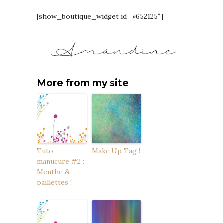
[show_boutique_widget id= »652125″]
More from my site
Tuto
Make Up Tag !
manucure #2 :
Menthe &
paillettes !