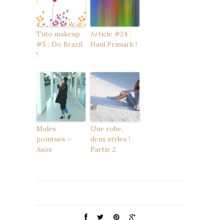
Tuto makeup
Article #24 :
#5 : Do Brazil
Haul Primark !
!
Mules
Une robe,
pointues –
deux styles !
Asos
Partie 2.