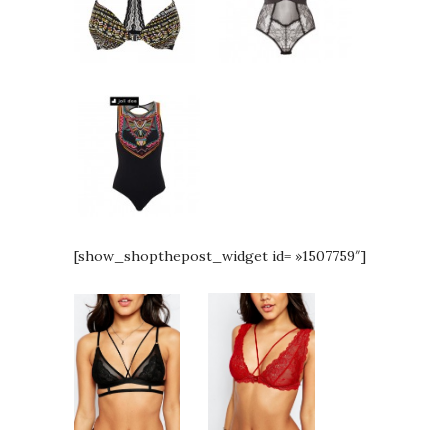
[show_shopthepost_widget id= »1507759″]