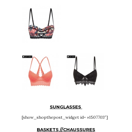
SUNGLASSES
[show_shopthepost_widget id= »1507703″]
BASKETS //CHAUSSURES