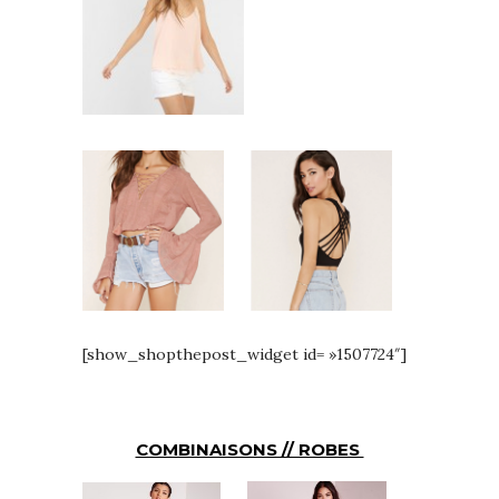
[show_shopthepost_widget id= »1507724″]
COMBINAISONS // ROBES