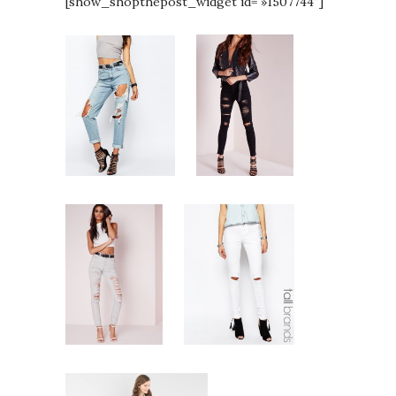
[show_shopthepost_widget id= »1507744″]