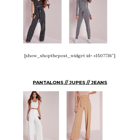
[show_shopthepost_widget id= »1507736″]
PANTALONS // JUPES // JEANS