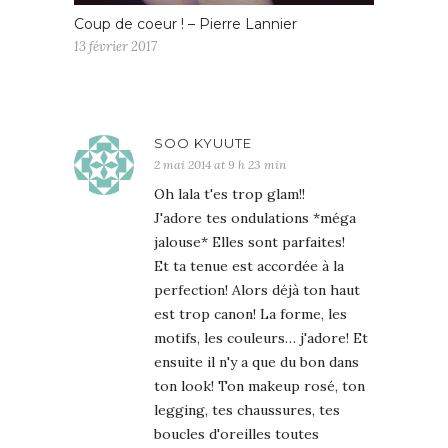
Coup de coeur ! – Pierre Lannier
13 février 2017
SOO KYUUTE
2 mai 2014 at 9 h 23 min
Oh lala t'es trop glam!!
J'adore tes ondulations *méga
jalouse* Elles sont parfaites!
Et ta tenue est accordée à la
perfection! Alors déjà ton haut
est trop canon! La forme, les
motifs, les couleurs… j'adore! Et
ensuite il n'y a que du bon dans
ton look! Ton makeup rosé, ton
legging, tes chaussures, tes
boucles d'oreilles toutes