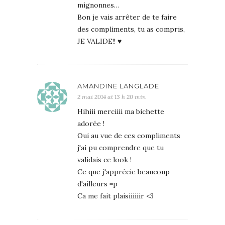
mignonnes…
Bon je vais arrêter de te faire
des compliments, tu as compris,
JE VALIDE!! ♥
AMANDINE LANGLADE
2 mai 2014 at 13 h 20 min
Hihiii merciiii ma bichette
adorée !
Oui au vue de ces compliments
j'ai pu comprendre que tu
validais ce look !
Ce que j'apprécie beaucoup
d'ailleurs =p
Ca me fait plaisiiiiiir <3